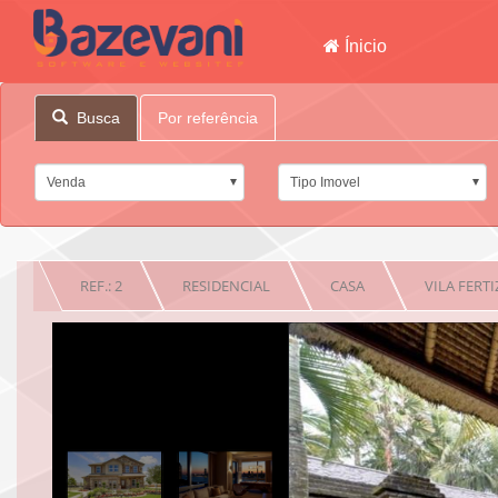
Ínicio
Busca
Por referência
Venda
Tipo Imovel
REF.: 2
RESIDENCIAL
CASA
VILA FERTI