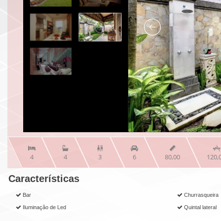



4
4
3
6
80,00
120,
Características
Bar
Churrasqueira
Iluminação de Led
Quintal lateral