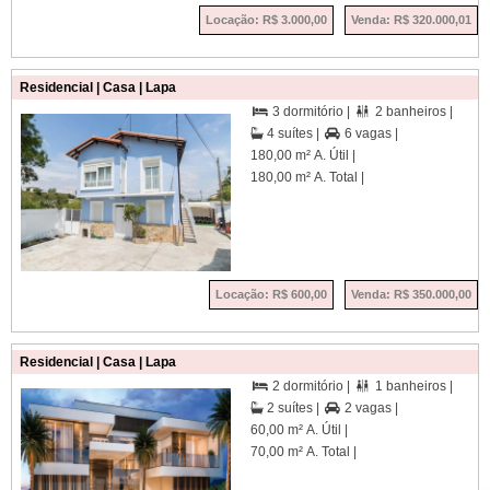
Locação: R$ 3.000,00
Venda: R$ 320.000,01
Residencial | Casa | Lapa
3 dormitório |
2 banheiros |


4 suítes |
6 vagas |

180,00 m² A. Útil |
180,00 m² A. Total |
Locação: R$ 600,00
Venda: R$ 350.000,00
Residencial | Casa | Lapa
2 dormitório |
1 banheiros |


2 suítes |
2 vagas |

60,00 m² A. Útil |
70,00 m² A. Total |