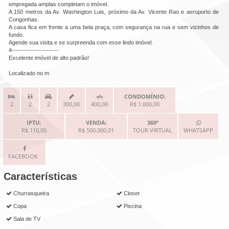
empregada amplas completam o imóvel. 

A 150 metros da Av. Washington Luis, próximo da Av. Vicente Rao e aeroporto de 
Congonhas. 

A casa fica em frente a uma bela praça, com segurança na rua e sem vizinhos de 
fundo. 

Agende sua visita e se surpreenda com esse lindo imóvel.

4-----------------------

Excelente imóvel de alto padrão!

Localizado no m
CONDOMÍNIO:



2
2
2
300,00
400,00
R$ 1.000,00
IPTU:
VENDA:
360º
R$ 110,00
R$ 500.000,01
TOUR VIRTUAL
WHATSAPP
FACEBOOK
Características
Churrasqueira
Closet
Copa
Piscina
Sala de TV