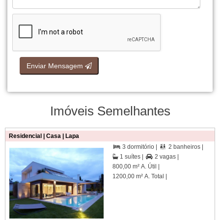
Enviar Mensagem
Imóveis Semelhantes
Residencial | Casa | Lapa
3 dormitório |
2 banheiros |


1 suítes |
2 vagas |

800,00 m² A. Útil |
1200,00 m² A. Total |